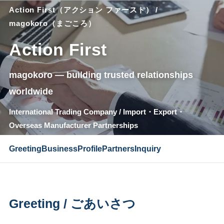
Action First（アクション ファースト） /
magokoro（まごころ）
Action First
magokoro ― building trusted relationships
worldwide
International Trading Company / Import・Export・
Overseas Manufacturer Partnerships
Greeting
Business
Profile
Partners
Inquiry
Greeting / ごあいさつ